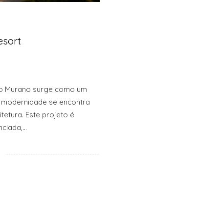
sort
 o Murano surge como um
a modernidade se encontra
etura. Este projeto é
nciada,…