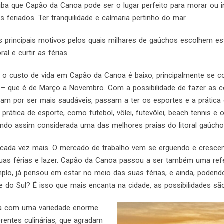
aiba que Capão da Canoa pode ser o lugar perfeito para morar o
 feriados. Ter tranquilidade e calmaria pertinho do mar.
 principais motivos pelos quais milhares de gaúchos escolhem es
al e curtir as férias.
 o custo de vida em Capão da Canoa é baixo, principalmente se 
 – que é de Março a Novembro. Com a possibilidade de fazer as co
abam por ser mais saudáveis, passam a ter os esportes e a prática
 prática de esporte, como futebol, vôlei, futevôlei, beach tennis 
ndo assim considerada uma das melhores praias do litoral gaúcho
cada vez mais. O mercado de trabalho vem se erguendo e crescen
 suas férias e lazer. Capão da Canoa passou a ser também uma re
lo, já pensou em estar no meio das suas férias, e ainda, podendo
do Sul? É isso que mais encanta na cidade, as possibilidades são 
ta com uma variedade enorme
erentes culinárias, que agradam